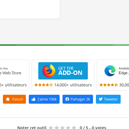
0+ utilisateurs
14,000+ utilisateurs
30,00
Favori
J'aime
106k
Partager
2k
Tweeter
Noter cet outil
0
/ 5 - 0 votes