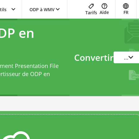
tils
ODP à WMV
Aide
FR
Tarifs
DP en
Convertir
...
ment Presentation File
rtisseur de ODP en