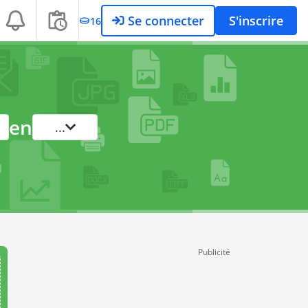
Se connecter
S'inscrire
16
en
...
Publicité