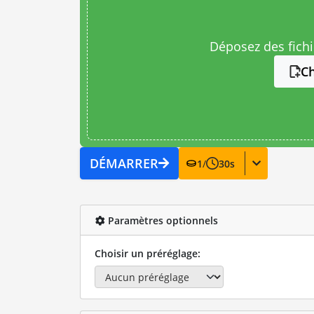
Déposez des fichie
Ch
DÉMARRER
1
/
30
s
Paramètres optionnels
Choisir un préréglage: