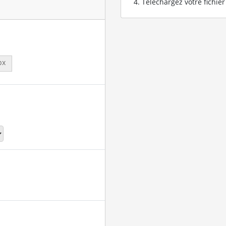
Téléchargez votre fichie
px