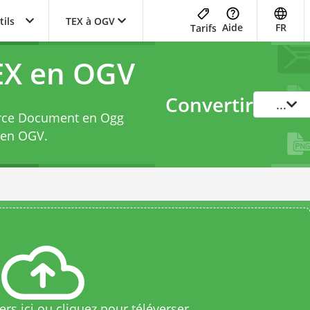
tils
TEX à OGV
Aide
FR
Tarifs
EX en OGV
Convertir
...
ource Document en Ogg
X en OGV
.
rs ici ou cliquez pour téléverser