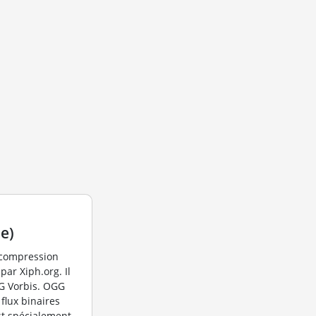
e)
 compression
ar Xiph.org. Il
GG Vorbis. OGG
flux binaires
st spécialement