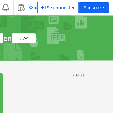
Se connecter
S'inscrire
16
en
...
Publicité