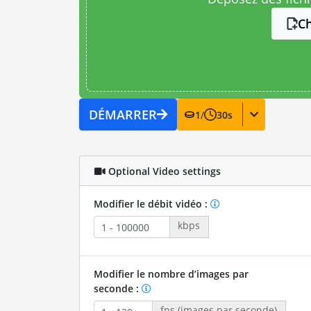
Ch
DÉMARRER
1
/
30
s
Optional Video settings
Modifier le débit vidéo :
kbps
Modifier le nombre d’images par
seconde :
fps (images par seconde)