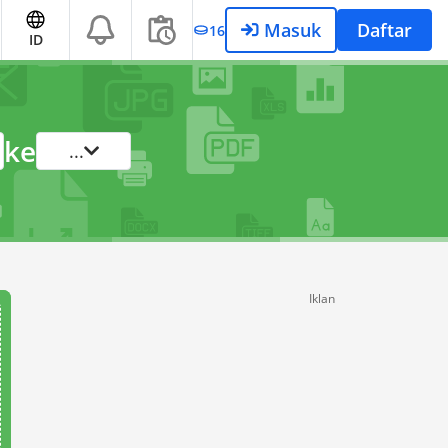
Masuk
Daftar
16
ID
ke
...
Iklan