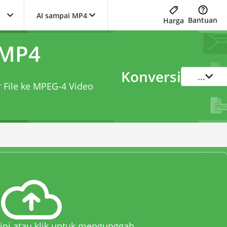
AI sampai MP4
Bantuan
Harga
 MP4
Konversi
...
r File ke MPEG-4 Video
 sini atau klik untuk mengunggah