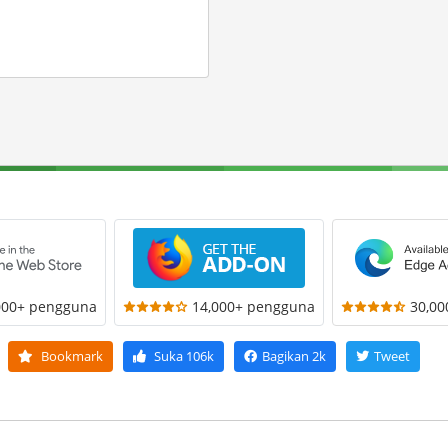
000+ pengguna
14,000+ pengguna
30,0
Bookmark
Suka
106k
Bagikan
2k
Tweet