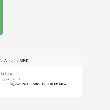
i AI ke file MP4?
da konversi
n (opsional)
tuk mengonversi file Anda dari
AI ke MP4