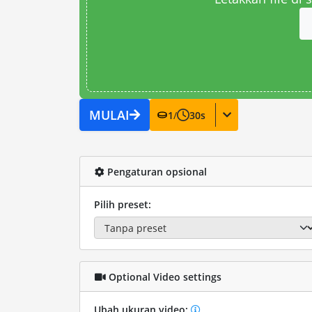
MULAI
1
/
30
s
Pengaturan opsional
Pilih preset:
Optional Video settings
Ubah ukuran video: