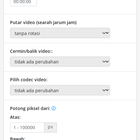
Putar video (searah jarum jam):
Cermin/balik video::
Pilih codec video:
Potong piksel dari:
Atas:
px
Bawah: