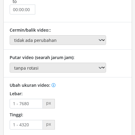
to
Cermin/balik video::
Putar video (searah jarum jam):
Ubah ukuran video:
Lebar:
px
Tinggi:
px