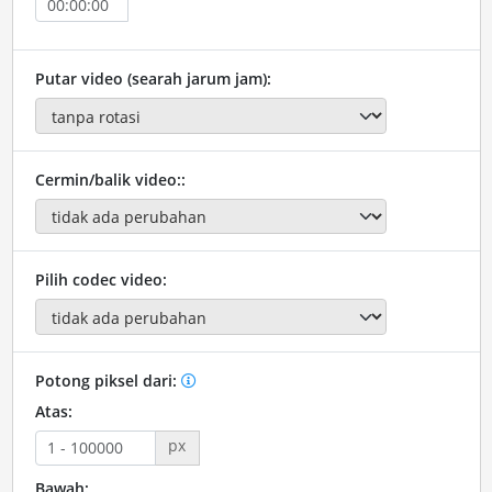
Putar video (searah jarum jam):
Cermin/balik video::
Pilih codec video:
Potong piksel dari:
Atas:
px
Bawah: