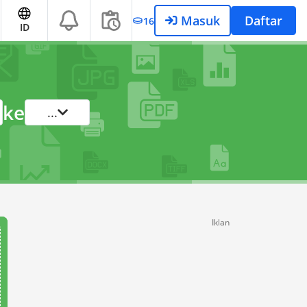
Masuk
Daftar
16
ID
ke
...
Iklan