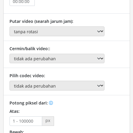
Putar video (searah jarum jam):
Cermin/balik video::
Pilih codec video:
Potong piksel dari:
Atas:
px
Bawah: