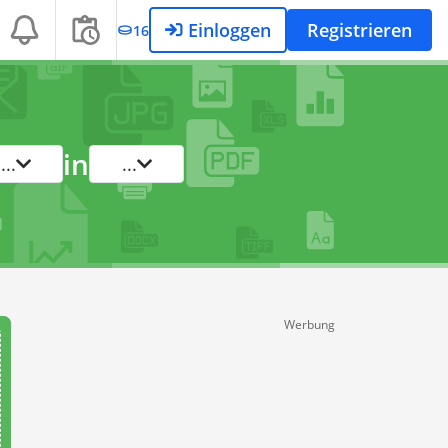
Einloggen
Registrieren
16
in
...
...
Werbung