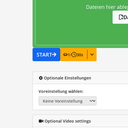
Dateien hier abl
D
START
1
/
30
s
Optionale Einstellungen
Voreinstellung wählen:
Optional Video settings