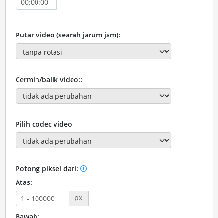
Putar video (searah jarum jam):
Cermin/balik video::
Pilih codec video:
Potong piksel dari:
Atas:
px
Bawah: