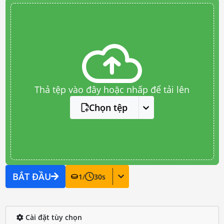
Thả tệp vào đây hoặc nhấp để tải lên
Chọn tệp
BẮT ĐẦU
1
/
30
s
Cài đặt tùy chọn