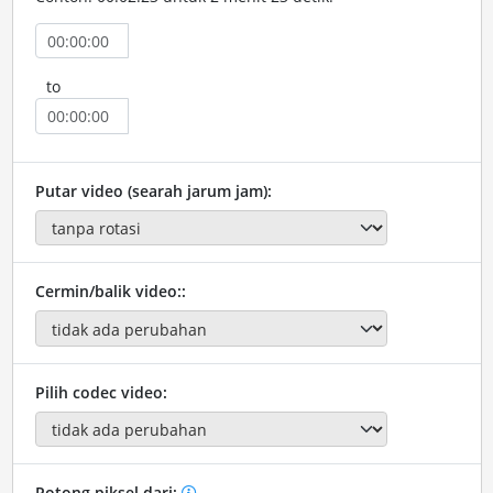
to
Putar video (searah jarum jam):
Cermin/balik video::
Pilih codec video:
Potong piksel dari: