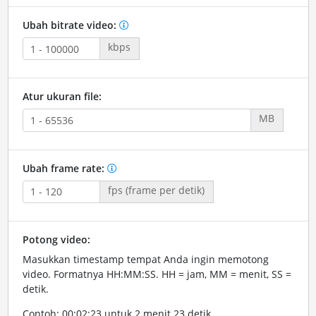
Ubah bitrate video:
kbps
Atur ukuran file:
MB
Ubah frame rate:
fps (frame per detik)
Potong video:
Masukkan timestamp tempat Anda ingin memotong
video. Formatnya HH:MM:SS. HH = jam, MM = menit, SS =
detik.
Contoh: 00:02:23 untuk 2 menit 23 detik.