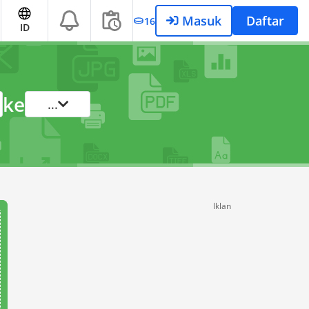
Masuk
Daftar
16
ID
ke
...
Iklan