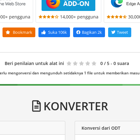
000+ pengguna
14,000+ pengguna
30,0
Bookmark
Suka
106k
Bagikan
2k
Tweet
Beri penilaian untuk alat ini
0
/ 5 - 0 suara
erlu mengonversi dan mengunduh setidaknya 1 file untuk memberikan mas
KONVERTER
Konversi dari ODT