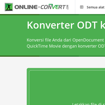
Semua alat
Konverter ODT 
Konversi file Anda dari OpenDocument
QuickTime Movie dengan
konverter OD
Letakkan file di