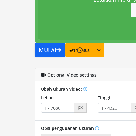
MULAI
1
/
30
s
Optional Video settings
Ubah ukuran video:
Lebar:
Tinggi:
px
Opsi pengubahan ukuran