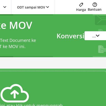
ODT sampai MOV
Bantuan
Harga
ke MOV
Konversi
...
 Text Document ke
T ke MOV
ini.
 sini atau klik untuk mengunggah