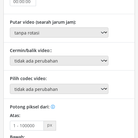
Putar video (searah jarum jam):
Cermin/balik video::
Pilih codec video:
Potong piksel dari:
Atas:
px
Bawah: