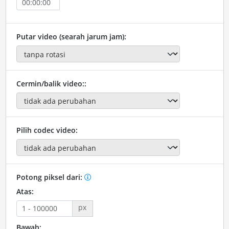
Putar video (searah jarum jam):
Cermin/balik video::
Pilih codec video:
Potong piksel dari:
Atas:
px
Bawah: