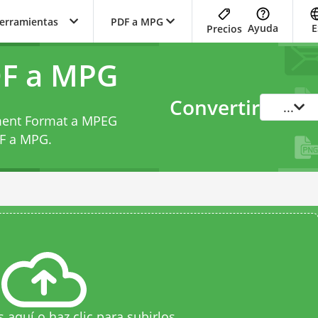
herramientas
PDF a MPG
Ayuda
E
Precios
DF a MPG
Convertir
...
ument Format a MPEG
DF a MPG
.
s aquí o haz clic para subirlos