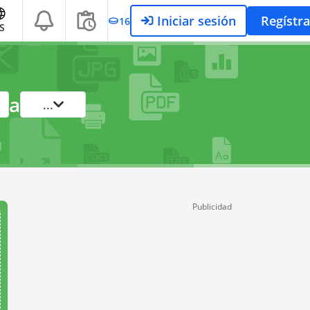
Iniciar sesión
Regístra
16
S
a
...
Publicidad