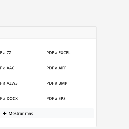
F a 7Z
PDF a EXCEL
F a AAC
PDF a AIFF
F a AZW3
PDF a BMP
F a DOCX
PDF a EPS
Mostrar más