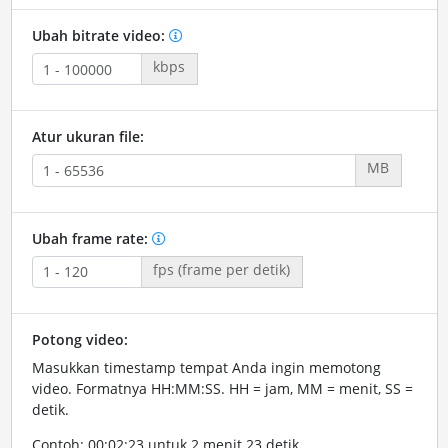
Ubah bitrate video:
kbps
Atur ukuran file:
MB
Ubah frame rate:
fps (frame per detik)
Potong video:
Masukkan timestamp tempat Anda ingin memotong
video. Formatnya HH:MM:SS. HH = jam, MM = menit, SS =
detik.
Contoh: 00:02:23 untuk 2 menit 23 detik.