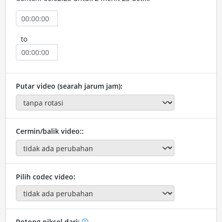
to
Putar video (searah jarum jam):
Cermin/balik video::
Pilih codec video:
Potong piksel dari: