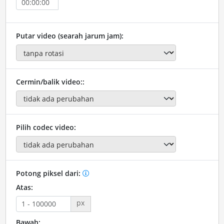
Putar video (searah jarum jam):
Cermin/balik video::
Pilih codec video:
Potong piksel dari:
Atas:
px
Bawah: