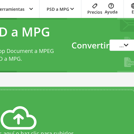
herramientas
PSD a MPG
Ayuda
E
Precios
SD a MPG
Convertir
...
shop Document a MPEG
SD a MPG
.
s aquí o haz clic para subirlos