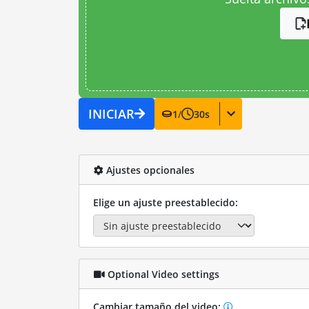
INICIAR
1
/
30
s
Ajustes opcionales
Elige un ajuste preestablecido:
Optional Video settings
Cambiar tamaño del video: