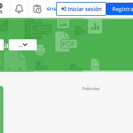
Iniciar sesión
Regístr
16
S
a
...
Publicidad