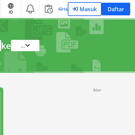
Masuk
Daftar
16
ID
ke
...
Iklan