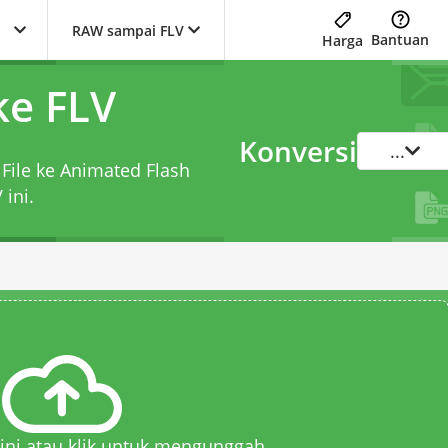
RAW sampai FLV
Bantuan
Harga
ke FLV
Konversi
...
 File ke Animated Flash
V
ini.
 sini atau klik untuk mengunggah