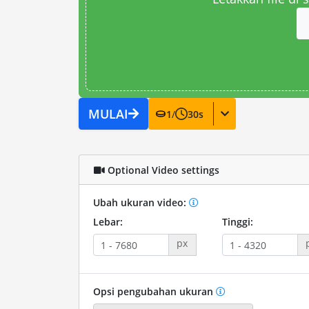
MULAI
1
/
30
s
Optional Video settings
Ubah ukuran video:
Lebar:
Tinggi:
px
Opsi pengubahan ukuran