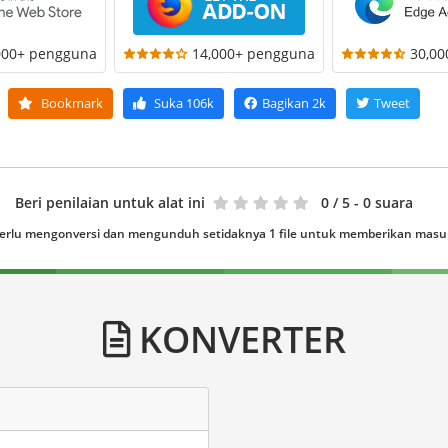
000+ pengguna
14,000+ pengguna
30,0
Bookmark
Suka
106k
Bagikan
2k
Tweet
Beri penilaian untuk alat ini
0
/ 5 - 0 suara
erlu mengonversi dan mengunduh setidaknya 1 file untuk memberikan mas
KONVERTER