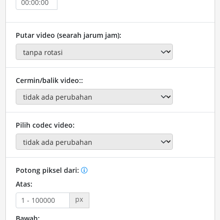
Putar video (searah jarum jam):
Cermin/balik video::
Pilih codec video:
Potong piksel dari:
Atas:
px
Bawah: