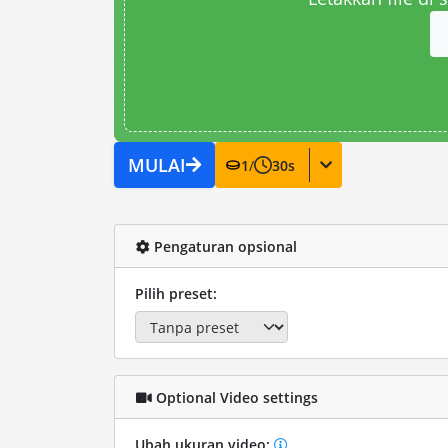
MULAI
1
/
30
s
Pengaturan opsional
Pilih preset:
Optional Video settings
Ubah ukuran video: