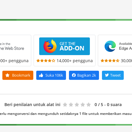
000+ pengguna
14,000+ pengguna
30,0
Bookmark
Suka
106k
Bagikan
2k
Tweet
Beri penilaian untuk alat ini
0
/ 5 - 0 suara
erlu mengonversi dan mengunduh setidaknya 1 file untuk memberikan mas