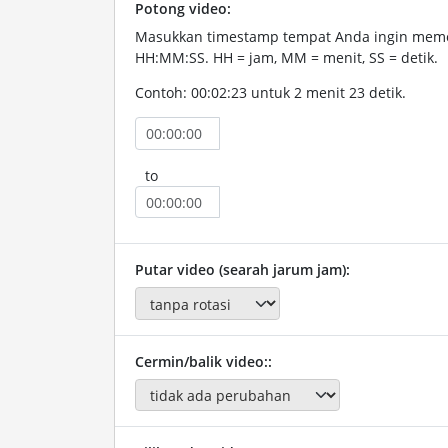
Potong video:
Masukkan timestamp tempat Anda ingin memo
HH:MM:SS. HH = jam, MM = menit, SS = detik.
Contoh: 00:02:23 untuk 2 menit 23 detik.
to
Putar video (searah jarum jam):
Cermin/balik video::