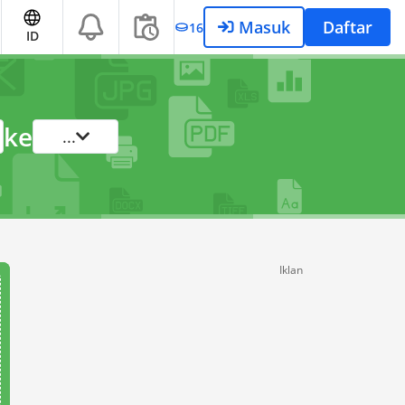
Masuk
Daftar
16
ID
ke
...
Iklan