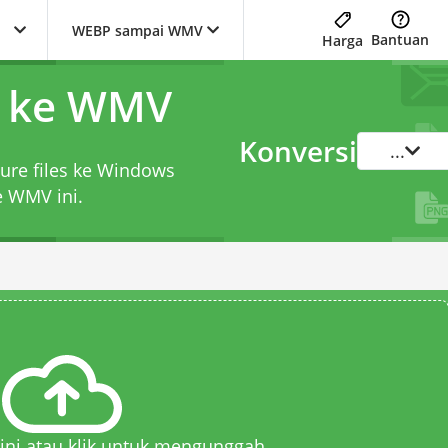
WEBP sampai WMV
Bantuan
Harga
P ke WMV
Konversi
...
ture files ke Windows
ke WMV
ini.
 sini atau klik untuk mengunggah