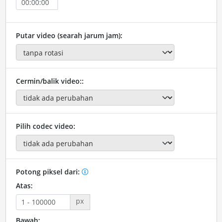
Putar video (searah jarum jam):
Cermin/balik video::
Pilih codec video:
Potong piksel dari:
Atas:
px
Bawah: