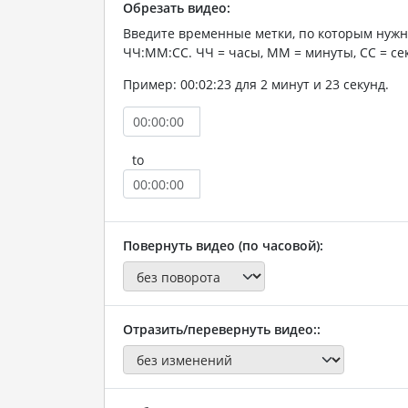
Обрезать видео:
Введите временные метки, по которым нужн
ЧЧ:ММ:СС. ЧЧ = часы, ММ = минуты, СС = се
Пример: 00:02:23 для 2 минут и 23 секунд.
to
Повернуть видео (по часовой):
Отразить/перевернуть видео::