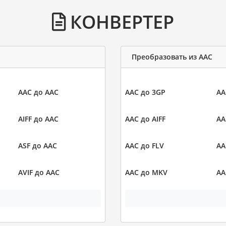
КОНВЕРТЕР
Преобразовать из AAC
AAC до AAC
AAC до 3GP
AA
AIFF до AAC
AAC до AIFF
AA
ASF до AAC
AAC до FLV
AA
AVIF до AAC
AAC до MKV
AA