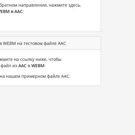
братном направлении, нажмите здесь,
EBM в AAC
:
в WEBM на тестовом файле AAC
жмите на ссылку ниже, чтобы
-файл из
AAC
в
WEBM
:
 на нашем примерном файле AAC
.