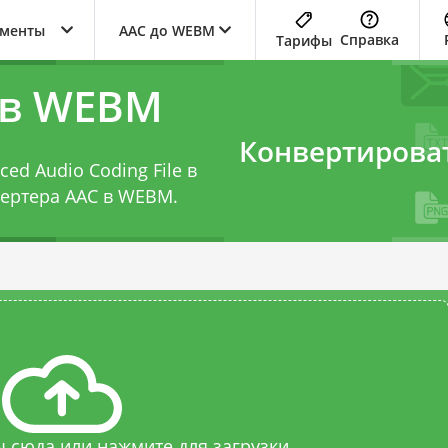
ументы
AAC до WEBM
Справка
Тарифы
 в WEBM
Конвертирова
ed Audio Coding File в
ертера AAC в WEBM
.
 сюда или нажмите для загрузки