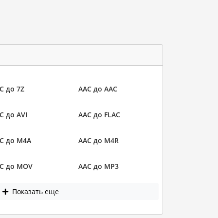
C до 7Z
AAC до AAC
C до AVI
AAC до FLAC
C до M4A
AAC до M4R
C до MOV
AAC до MP3
Показать еще