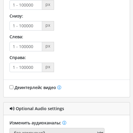
px
Снизу:
px
Слева:
px
Справа:
px
Деинтерлейс видео
Optional Audio settings
Изменить аудиоканалы: