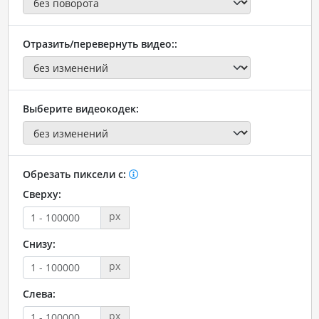
Отразить/перевернуть видео::
Выберите видеокодек:
Обрезать пиксели с:
Сверху:
px
Снизу:
px
Слева:
px