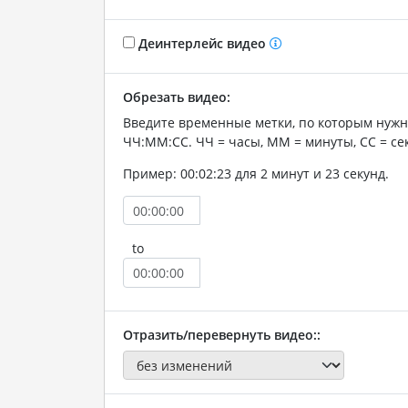
Деинтерлейс видео
Обрезать видео:
Введите временные метки, по которым нужн
ЧЧ:ММ:СС. ЧЧ = часы, ММ = минуты, СС = се
Пример: 00:02:23 для 2 минут и 23 секунд.
to
Отразить/перевернуть видео::