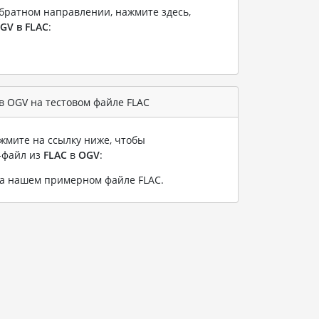
братном направлении, нажмите здесь,
GV в FLAC
:
 OGV на тестовом файле FLAC
жмите на ссылку ниже, чтобы
-файл из
FLAC
в
OGV
:
на нашем примерном файле FLAC
.