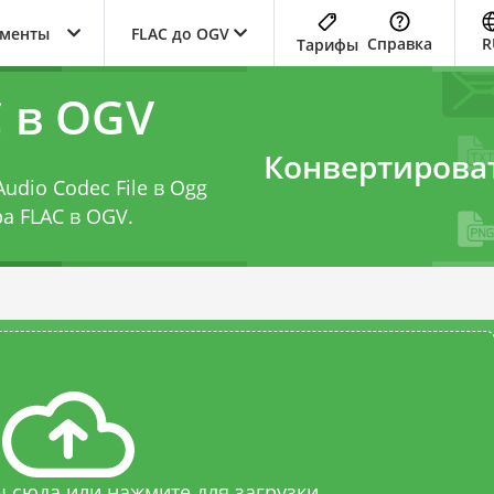
ументы
FLAC до OGV
Справка
R
Тарифы
 в OGV
Конвертирова
udio Codec File в Ogg
а FLAC в OGV
.
 сюда или нажмите для загрузки