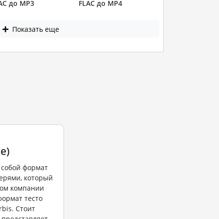
AC до MP3
FLAC до MP4
Показать еще
e)
 собой формат
ерями, который
вом компании
 формат тесто
bis. Стоит
 представляет