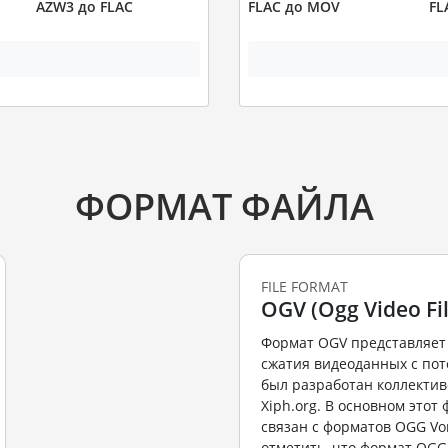
AZW3 до FLAC
FLAC до MOV
FL
ФОРМАТ ФАЙЛА
FILE FORMAT
OGV (Ogg Video Fil
Формат OGV представляет
сжатия видеоданных с пот
был разработан коллекти
Xiph.org. В основном этот
связан с форматов OGG Vor
отметить, что формат OGG