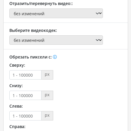
Отразить/перевернуть видео::
Выберите видеокодек:
Обрезать пиксели с:
Сверху:
px
Снизу:
px
Слева:
px
Справа: