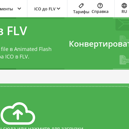
ументы
ICO до FLV
Справка
RU
Тарифы
в FLV
Конвертирова
file в Animated Flash
а ICO в FLV
.
 сюда или нажмите для загрузки