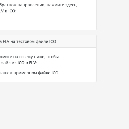
братном направлении, нажмите здесь,
LV в ICO
:
 FLV на тестовом файле ICO
жмите на ссылку ниже, чтобы
-файл из
ICO
в
FLV
:
а нашем примерном файле ICO
.