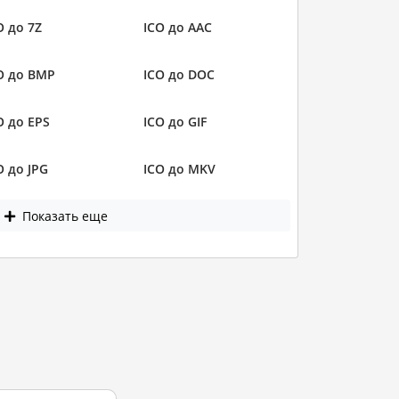
O до 7Z
ICO до AAC
O до BMP
ICO до DOC
O до EPS
ICO до GIF
O до JPG
ICO до MKV
Показать еще