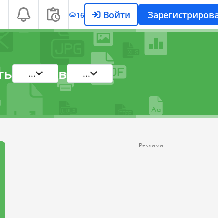
Войти
Зарегистрирова
16
ть
в
...
...
Реклама