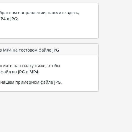
братном направлении, нажмите здесь,
P4 в JPG
:
 MP4 на тестовом файле JPG
жмите на ссылку ниже, чтобы
-файл из
JPG
в
MP4
:
а нашем примерном файле JPG
.