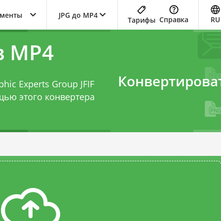
ументы
JPG до MP4
Справка
RU
Тарифы
в MP4
Конвертирова
hic Experts Group JFIF
ощью этого
конвертера