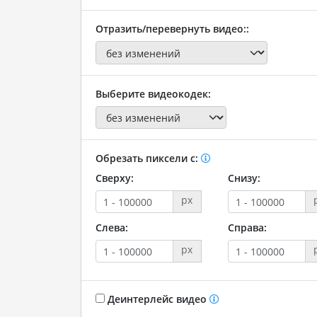
Отразить/перевернуть видео::
Выберите видеокодек:
Обрезать пиксели с:
Сверху:
Снизу:
px
Слева:
Справа:
px
Деинтерлейс видео