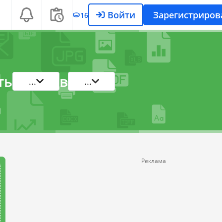
Войти
Зарегистриров
16
ть
в
...
...
Реклама