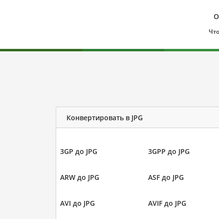
О
Что
Конвертировать в JPG
3GP до JPG
3GPP до JPG
ARW до JPG
ASF до JPG
AVI до JPG
AVIF до JPG