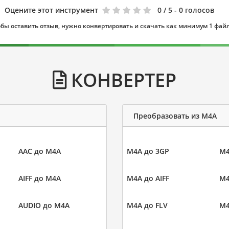
Оцените этот инструмент
0
/ 5 - 0 голосов
бы оставить отзыв, нужно конвертировать и скачать как минимум 1 фай
КОНВЕРТЕР
Преобразовать из M4A
AAC до M4A
M4A до 3GP
M4
AIFF до M4A
M4A до AIFF
M4
AUDIO до M4A
M4A до FLV
M4