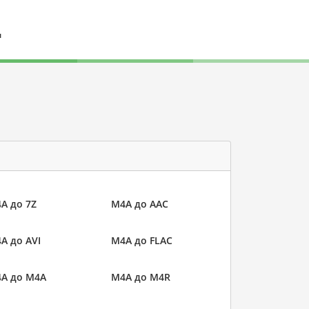
л
A до 7Z
M4A до AAC
A до AVI
M4A до FLAC
A до M4A
M4A до M4R