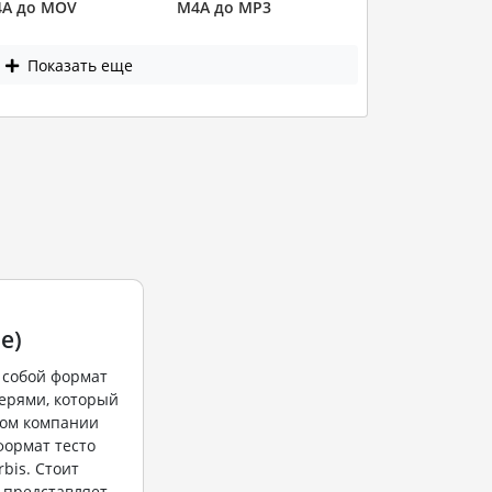
A до MOV
M4A до MP3
Показать еще
e)
 собой формат
ерями, который
вом компании
 формат тесто
bis. Стоит
 представляет