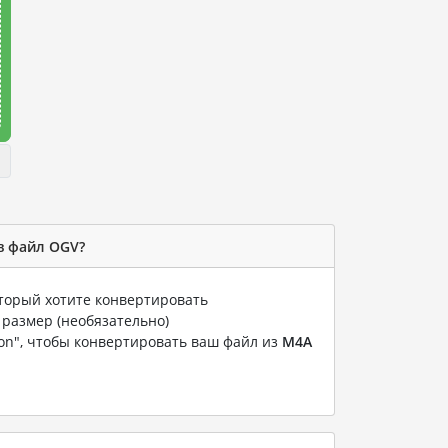
в файл OGV?
оторый хотите конвертировать
 размер (необязательно)
ion", чтобы конвертировать ваш файл из
M4A