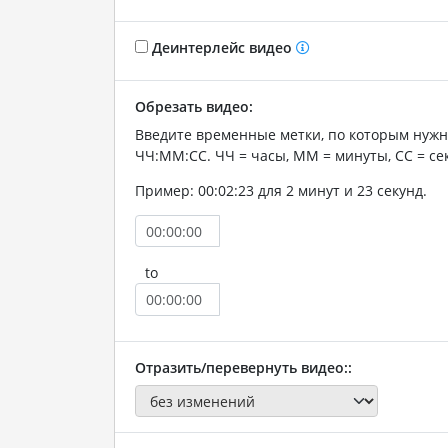
Деинтерлейс видео
Обрезать видео:
Введите временные метки, по которым нужн
ЧЧ:ММ:СС. ЧЧ = часы, ММ = минуты, СС = се
Пример: 00:02:23 для 2 минут и 23 секунд.
to
Отразить/перевернуть видео::