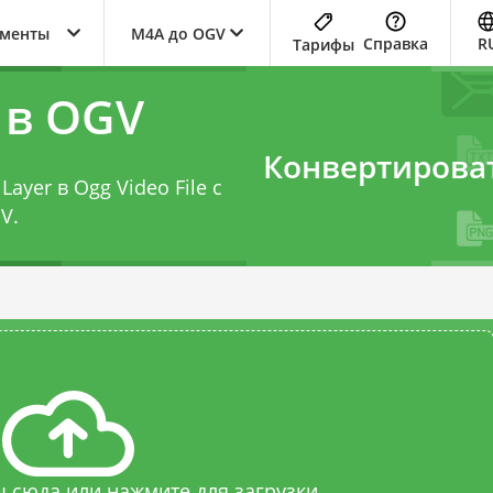
ументы
M4A до OGV
Справка
R
Тарифы
 в OGV
Конвертирова
ayer в Ogg Video File с
GV
.
 сюда или нажмите для загрузки