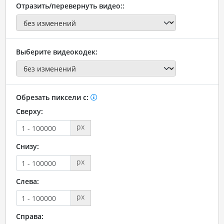
Отразить/перевернуть видео::
Выберите видеокодек:
Обрезать пиксели с:
Сверху:
px
Снизу:
px
Слева:
px
Справа: