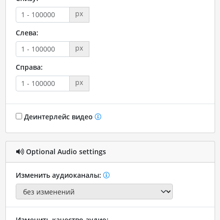
px
Слева:
px
Справа:
px
Деинтерлейс видео
Optional Audio settings
Изменить аудиоканалы:
Изменить качество аудио: