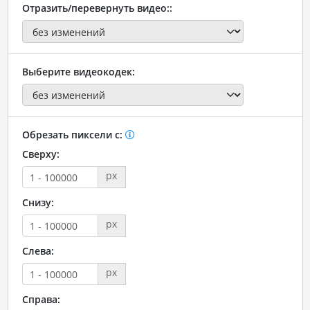
Отразить/перевернуть видео::
Выберите видеокодек:
Обрезать пиксели с:
Сверху:
px
Снизу:
px
Слева:
px
Справа: