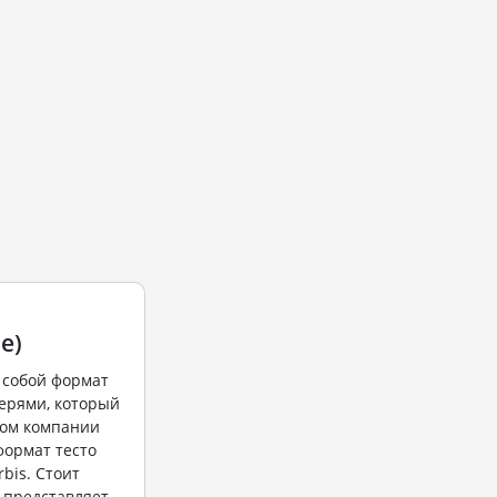
e)
 собой формат
ерями, который
вом компании
 формат тесто
bis. Стоит
 представляет