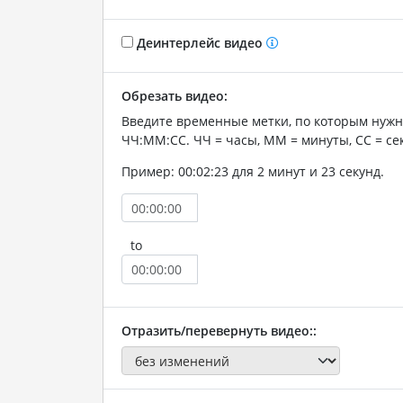
Деинтерлейс видео
Обрезать видео:
Введите временные метки, по которым нужн
ЧЧ:ММ:СС. ЧЧ = часы, ММ = минуты, СС = се
Пример: 00:02:23 для 2 минут и 23 секунд.
to
Отразить/перевернуть видео::