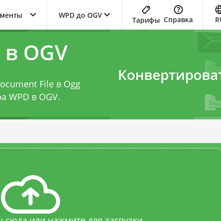
ументы
WPD до OGV
Справка
R
Тарифы
 в OGV
Конвертирова
ocument File в Ogg
ра WPD в OGV
.
 сюда или нажмите для загрузки