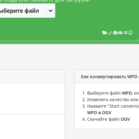
ыберите файл
Как конвертировать WPD 
Выберите файл
WPD
, к
Изменить качество или
Нажмите "Start convers
WPD в OGV
Скачайте файл
OGV