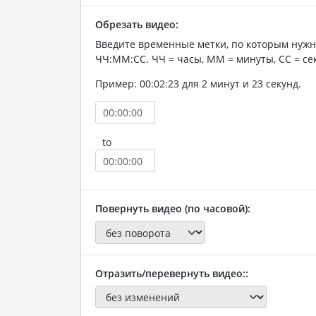
Обрезать видео:
Введите временные метки, по которым нужн
ЧЧ:ММ:СС. ЧЧ = часы, ММ = минуты, СС = се
Пример: 00:02:23 для 2 минут и 23 секунд.
to
Повернуть видео (по часовой):
Отразить/перевернуть видео::