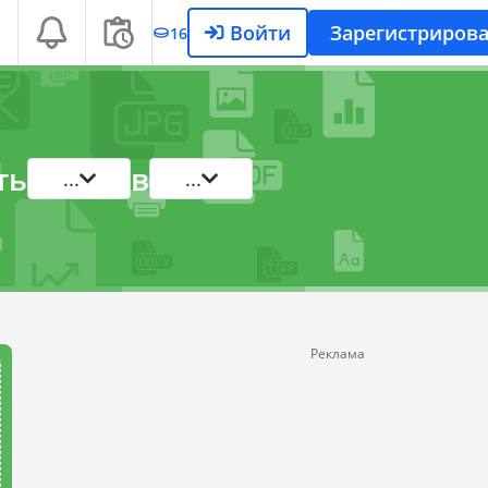
Войти
Зарегистрирова
16
ть
в
...
...
Реклама