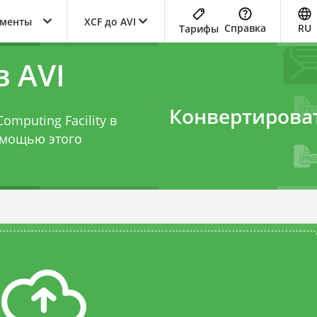
ументы
XCF до AVI
Справка
RU
Тарифы
в AVI
Конвертирова
omputing Facility в
помощью этого