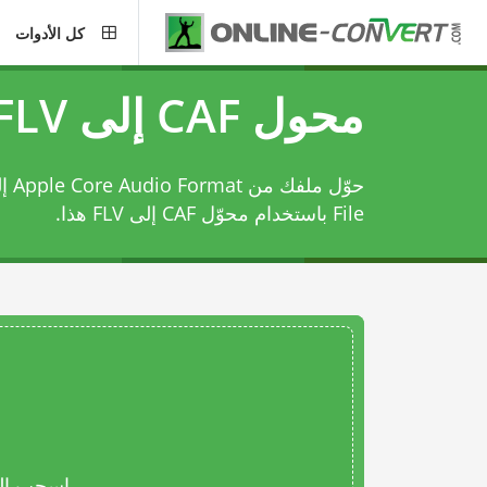
كل الأدوات
محول CAF إلى FLV
File باستخدام
محوّل CAF إلى FLV
هذا.
اسحب المل