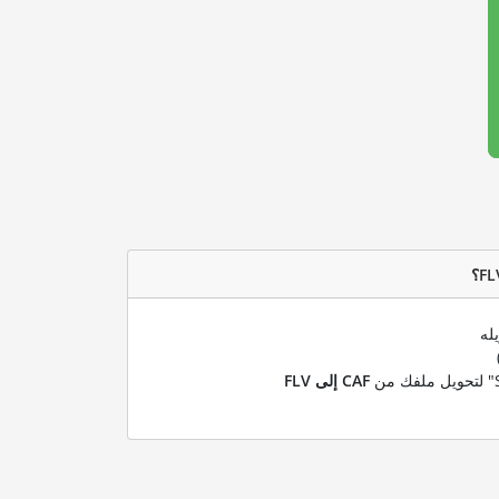
له
CAF إلى FLV