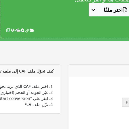
اختر ملفًا
كيف تحوّل ملف CAF إلى ملف FLV؟
اختر ملف
CAF
الذي تريد تحوي
غيّر الجودة أو الحجم (اختياري)
انقر على "Start conversion" لتحويل ملفك من
p
نزّل ملف
FLV