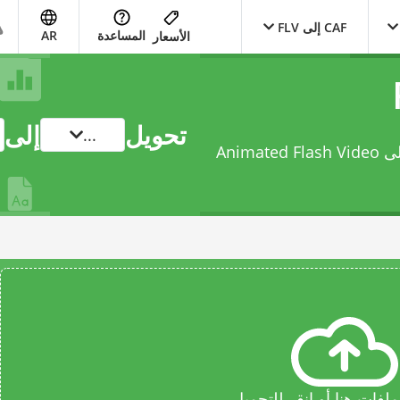
CAF إلى FLV
المساعدة
AR
الأسعار
تحويل
إلى
...
حوّل ملفك من Apple Core Audio Format إلى Animated Flash Video
فات هنا أو انقر للتحميل