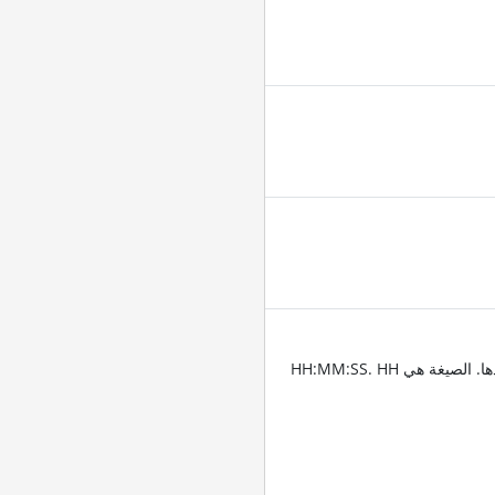
أدخِل الطوابع الزمنية للمقاطع التي تريد قص الفيديو عندها. الصيغة هي HH:MM:SS. HH