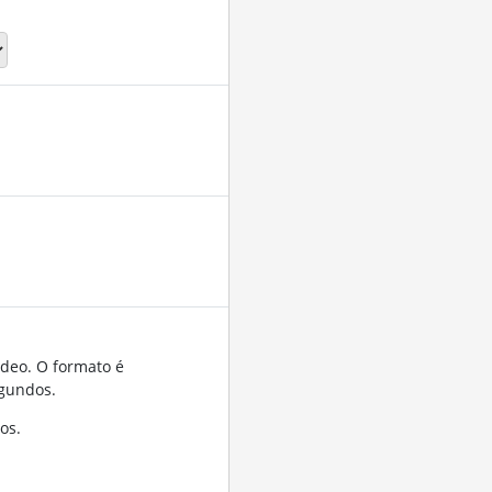
ídeo. O formato é
gundos.
os.