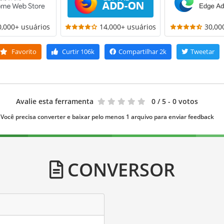
0,000+ usuários
14,000+ usuários
30,00
Favorito
Curtir
106k
Compartilhar
2k
Tweetar
Avalie esta ferramenta
0
/ 5 - 0 votos
Você precisa converter e baixar pelo menos 1 arquivo para enviar feedback
CONVERSOR