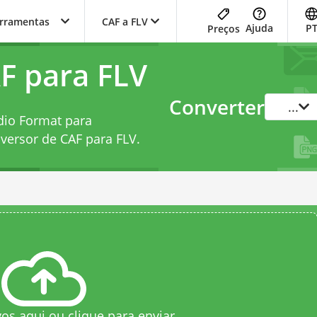
erramentas
CAF a FLV
Ajuda
P
Preços
F para FLV
Converter
...
dio Format para
versor de CAF para FLV
.
vos aqui ou clique para enviar