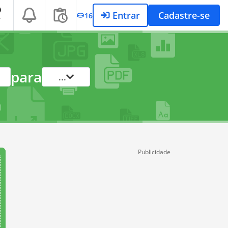
Entrar
Cadastre-se
16
T
para
...
Publicidade