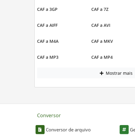
CAF a 3GP
CAF a 7Z
CAF a AIFF
CAF a AVI
CAF a M4A
CAF a MKV
CAF a MP3
CAF a MP4
Mostrar mais
Conversor
Conversor de arquivo
Ge