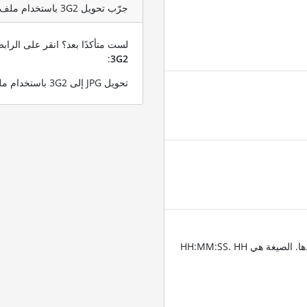
جرّب تحويل 3G2 باستخدام ملف اختبار JPG
لست متأكدًا بعد؟ انقر على الرا
:
3G2
تحويل JPG إلى 3G2 باستخدام ملف JPG التجريبي الخاص بنا
أدخِل الطوابع الزمنية للمقاطع التي تريد قص الفيديو عندها. الصيغة هي HH:MM:SS. HH