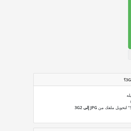
له
JPG إلى 3G2