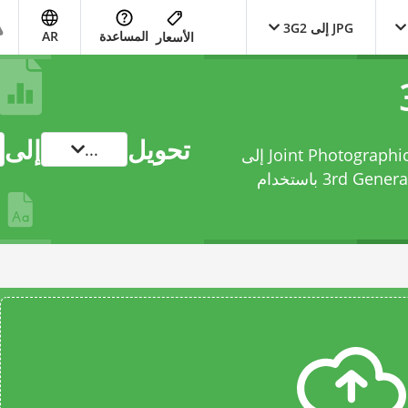
JPG إلى 3G2
المساعدة
AR
الأسعار
تحويل
إلى
...
حوّل ملفك من Joint Photographic Experts Group JFIF format إلى
3rd باستخدام