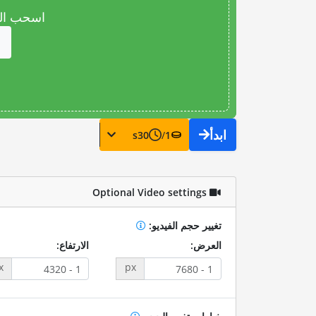
اسحب المل
ابدأ
s
30
/
1
Optional Video settings
تغيير حجم الفيديو:
العرض:
الارتفاع:
x
px