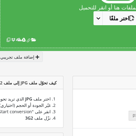
فات هنا أو انقر للتحميل
اختر ملفًا
إضافة ملف تجريبي
كيف تحوّل ملف JPG إلى ملف 3G2؟
اختر ملف
JPG
الذي تريد تحوي
غيّر الجودة أو الحجم (اختياري)
انقر على "Start conversion" لتحويل ملفك من
p
نزّل ملف
3G2