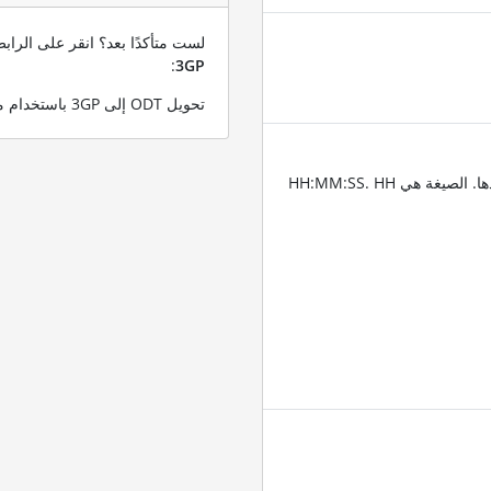
لست متأكدًا بعد؟ انقر على الرا
:
3GP
تحويل ODT إلى 3GP باستخدام ملف ODT التجريبي الخاص بنا
أدخِل الطوابع الزمنية للمقاطع التي تريد قص الفيديو عندها. الصيغة هي HH:MM:SS. HH