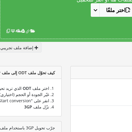
اختر ملفًا
إضافة ملف تجريبي
كيف تحوّل ملف ODT إلى ملف 3GP؟
اختر ملف
ODT
الذي تريد تحو
غيّر الجودة أو الحجم (اختياري)
انقر على "Start conversion" لتحويل ملفك من
نزّل ملف
3GP
جرّب تحويل 3GP باستخدام ملف اختبار ODT