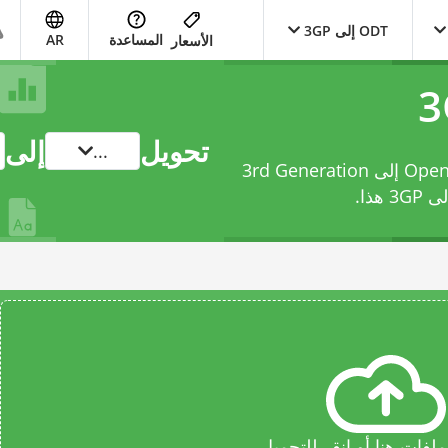
ODT إلى 3GP
المساعدة
AR
الأسعار
تحويل
إلى
...
حوّل ملفك من OpenDocument Text Document إلى 3rd Generation
هذا.
فات هنا أو انقر للتحميل