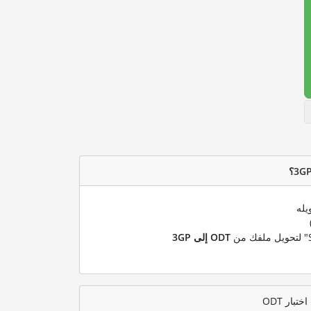
يله
ODT إلى 3GP