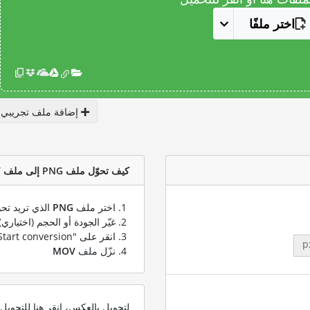
اختر ملفًا
إضافة ملف تجريبي
كيف تحوّل ملف PNG إلى ملف MOV؟
اختر ملف
PNG
الذي تريد تحو
غيّر الجودة أو الحجم (اختياري)
انقر على "Start conversion" لتحويل ملفك من
p
نزّل ملف
MOV
لتحويل بالعكس، انقر هنا للتحوي