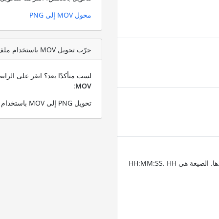
محول MOV إلى PNG
جرّب تحويل MOV باستخدام ملف اختبار PNG
لست متأكدًا بعد؟ انقر على الرا
:
MOV
تحويل PNG إلى MOV باستخدام ملف PNG التجريبي الخاص بنا
أدخِل الطوابع الزمنية للمقاطع التي تريد قص الفيديو عندها. الصيغة هي HH:MM:SS. HH