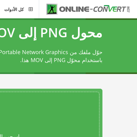
كل الأدوات
محول PNG إلى MOV
باستخدام
محوّل PNG إلى MOV
هذا.
اسحب المل