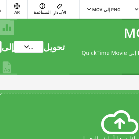
PNG إلى MOV
المساعدة
AR
الأسعار
تحويل
إلى
...
حوّل ملفك من Portable Network Graphics إلى QuickTime Movie
فات هنا أو انقر للتحميل