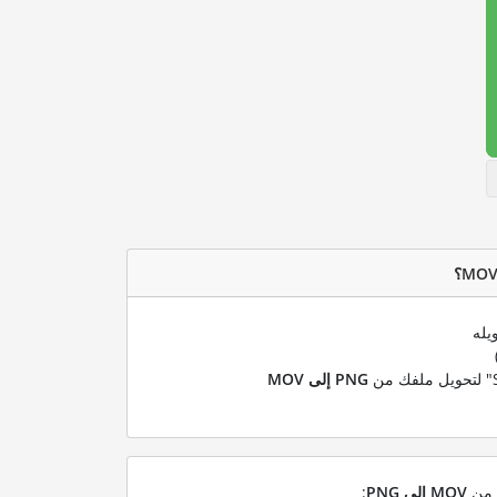
يله
PNG إلى MOV
ل من
MOV إلى PNG
: