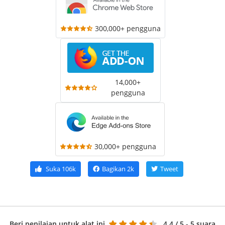
300,000+ pengguna
14,000+
pengguna
30,000+ pengguna
Suka
106k
Bagikan
2k
Tweet
Beri penilaian untuk alat ini
4.4
/ 5 - 5 suara