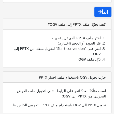
ابدأ
كيف تحوّل ملف PPTX إلى ملف OGV؟
اختر ملف
PPTX
الذي تريد تحويله
غيّر الجودة أو الحجم (اختياري)
انقر على "Start conversion" لتحويل ملفك من
PPTX إلى
OGV
نزّل ملف
OGV
جرّب تحويل OGV باستخدام ملف اختبار PPTX
لست متأكدًا بعد؟ انقر على الرابط التالي لتحويل ملف العرض
التجريبي من
PPTX
إلى
OGV
:
تحويل PPTX إلى OGV باستخدام ملف PPTX التجريبي الخاص بنا
.