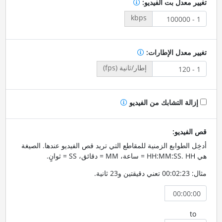
تغيير معدل بت الفيديو:
kbps
تغيير معدل الإطارات:
إطار/ثانية (fps)
إزالة التشابك من الفيديو
قص الفيديو:
أدخِل الطوابع الزمنية للمقاطع التي تريد قص الفيديو عندها. الصيغة
هي HH:MM:SS. HH = ساعة، MM = دقائق، SS = ثوانٍ.
مثال: 00:02:23 تعني دقيقتين و23 ثانية.
to