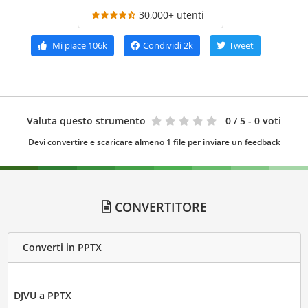
30,000+ utenti
Mi piace
106k
Condividi
2k
Tweet
Valuta questo strumento
0
/ 5 - 0 voti
Devi convertire e scaricare almeno 1 file per inviare un feedback
CONVERTITORE
Converti in PPTX
DJVU a PPTX