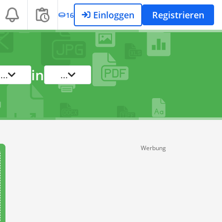
Einloggen
Registrieren
16
in
...
...
Werbung