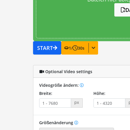
D
START
1
/
30
s
Optional Video settings
Videogröße ändern:
Breite:
Höhe:
px
Größenänderung