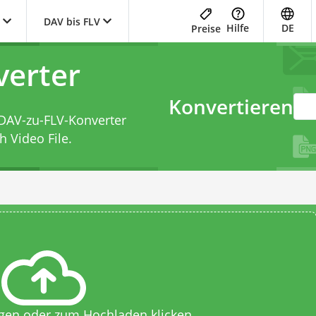
DAV bis FLV
Hilfe
DE
Preise
verter
Konvertieren
DAV-zu-FLV-Konverter
 Video File.
egen oder zum Hochladen klicken