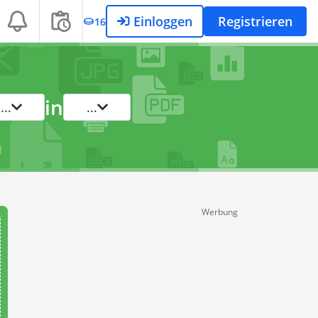
Einloggen
Registrieren
16
in
...
...
Werbung