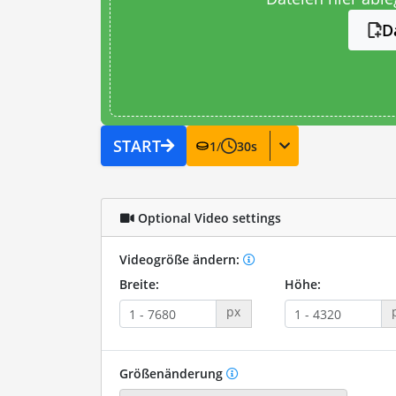
D
START
1
/
30
s
Optional Video settings
Videogröße ändern:
Breite:
Höhe:
px
Größenänderung