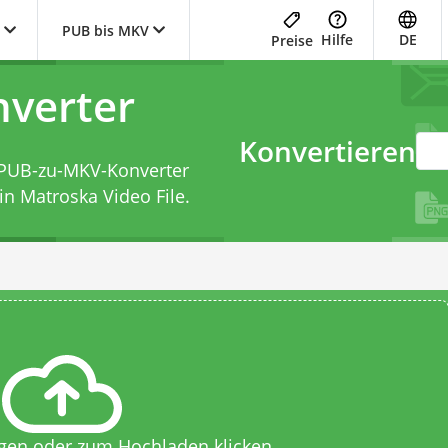
PUB bis MKV
Hilfe
DE
Preise
verter
Konvertieren
PUB-zu-MKV-Konverter
in Matroska Video File.
egen oder zum Hochladen klicken