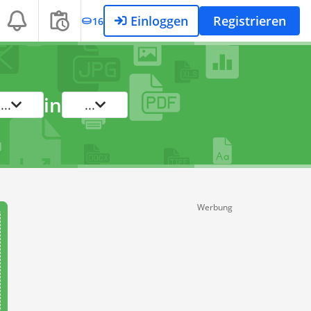
Einloggen
Registrieren
16
in
...
...
Werbung