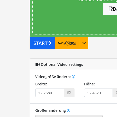
D
START
1
/
30
s
Optional Video settings
Videogröße ändern:
Breite:
Höhe:
px
Größenänderung