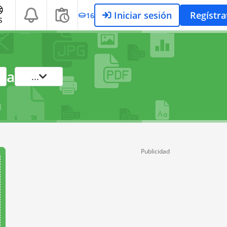
Iniciar sesión
Regístra
16
S
a
...
Publicidad