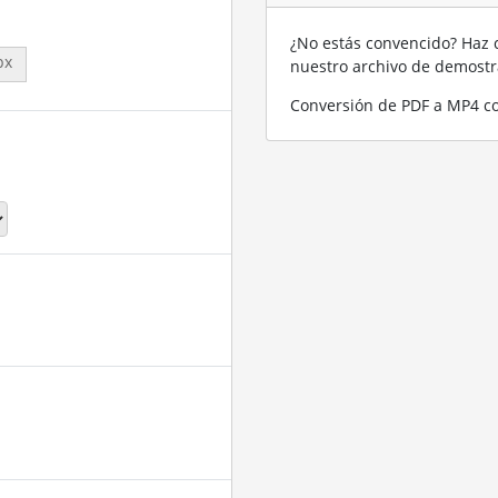
¿No estás convencido? Haz c
px
nuestro archivo de demost
Conversión de PDF a MP4 co