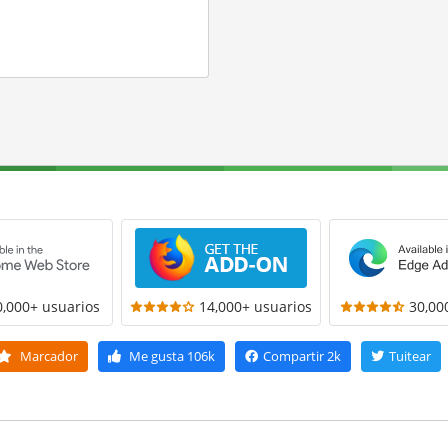
0,000+ usuarios
14,000+ usuarios
30,00
Marcador
Me gusta
106k
Compartir
2k
Tuitear