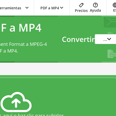
herramientas
PDF a MP4
Ayuda
E
Precios
DF a MP4
Convertir
...
ment Format a MPEG-4
F a MP4
.
s aquí o haz clic para subirlos