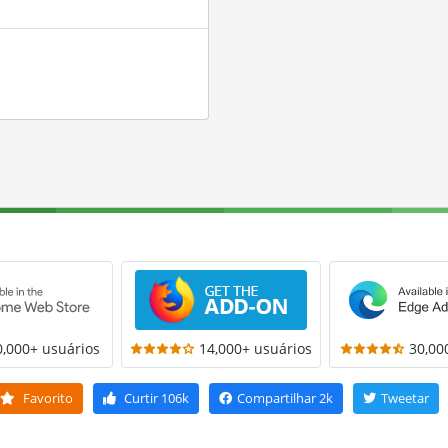
0,000+ usuários
14,000+ usuários
30,00
Favorito
Curtir
106k
Compartilhar
2k
Tweetar