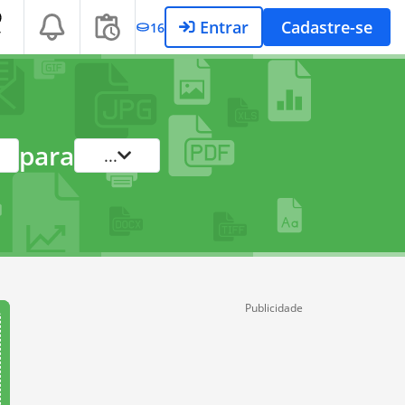
Entrar
Cadastre-se
16
T
para
...
Publicidade