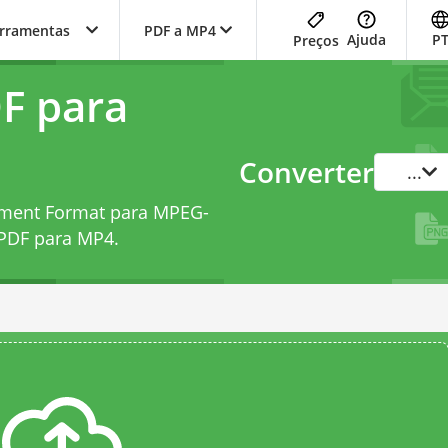
erramentas
PDF a MP4
Ajuda
P
Preços
F para
Converter
...
ument Format para MPEG-
 PDF para MP4
.