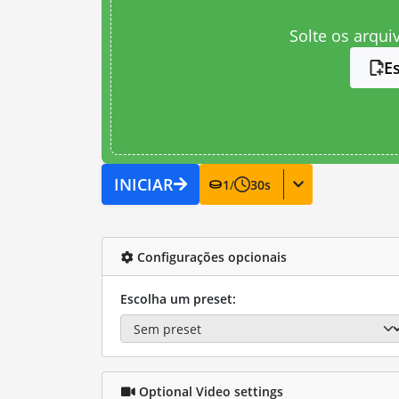
Solte os arqui
E
INICIAR
1
/
30
s
Configurações opcionais
Escolha um preset:
Optional Video settings