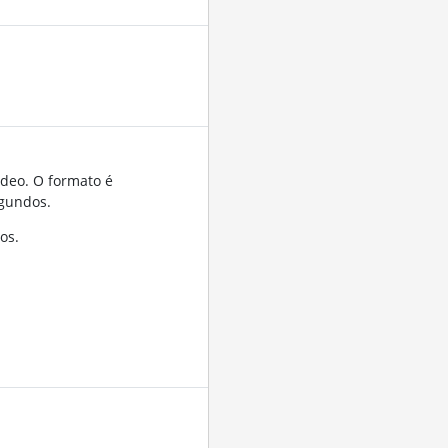
ídeo. O formato é
gundos.
os.