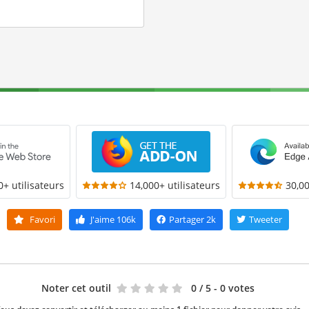
0+ utilisateurs
14,000+ utilisateurs
30,00
Favori
J'aime
106k
Partager
2k
Tweeter
Noter cet outil
0
/ 5 - 0 votes