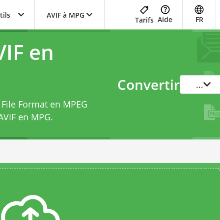
tils
AVIF à MPG
Aide
FR
Tarifs
VIF en
Convertir
...
e File Format en MPEG
 AVIF en MPG
.