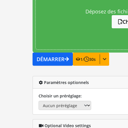
Déposez des fichie
Ch
DÉMARRER
1
/
30
s
Paramètres optionnels
Choisir un préréglage:
Optional Video settings