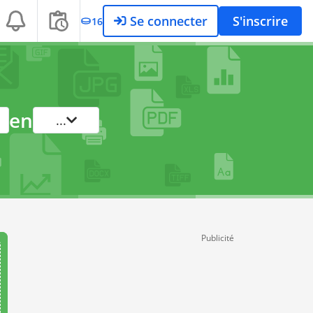
Se connecter
S'inscrire
16
en
...
Publicité